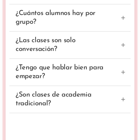
Cualquier nivel. Evaluamos tu punto de
¿Cuántos alumnos hay por
partida. Sin embargo, las clases son
grupo?
100% en inglés.
Grupos reducidos para garantizar
¿Las clases son solo
participación.
conversación?
Trabajamos todas las habilidades, pero
¿Tengo que hablar bien para
siempre a través de comunicación.
empezar?
No. Precisamente vienes para aprender.
¿Son clases de academia
tradicional?
No. La metodología es comunicativa y
práctica.